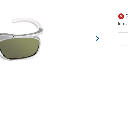
D
Info