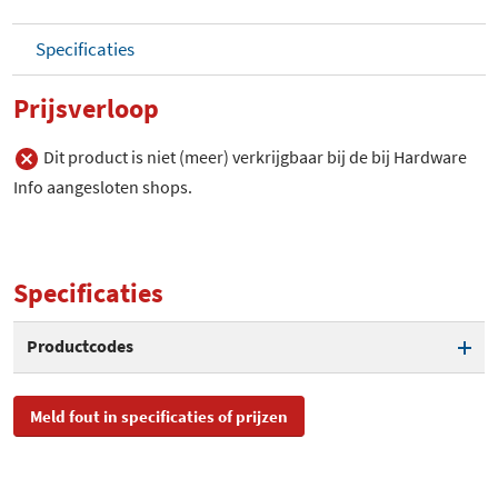
Specificaties
Prijsverloop
Dit product is niet (meer) verkrijgbaar bij de bij Hardware
Info aangesloten shops.
Specificaties
Productcodes
SKU
V12H541A10
Meld fout in specificaties of prijzen
EAN
8715946527321,
4895093306896