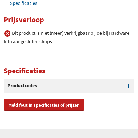
Specificaties
Prijsverloop
Dit product is niet (meer) verkrijgbaar bij de bij Hardware
Info aangesloten shops.
Specificaties
Productcodes
SKU
ZCV000
Meld fout in specificaties of prijzen
EAN
4013833854166,
4013833629955
Toegevoegd aan Hardware
dinsdag 26 augustus 2014