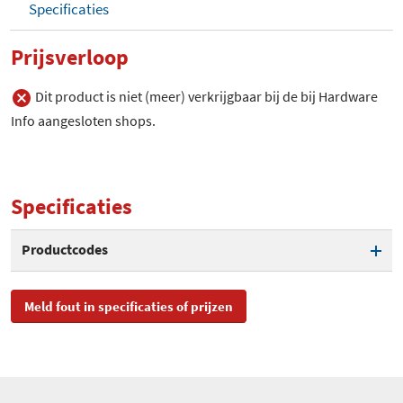
Specificaties
Prijsverloop
Dit product is niet (meer) verkrijgbaar bij de bij Hardware
Info aangesloten shops.
Specificaties
Productcodes
SKU
942-10701-0005-400
Meld fout in specificaties of prijzen
EAN
0854288001910
Toegevoegd aan Hardware
woensdag 3 juni 2009
Info