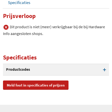
Specificaties
Prijsverloop
Dit product is niet (meer) verkrijgbaar bij de bij Hardware
Info aangesloten shops.
Specificaties
Productcodes
SKU
PTA416, PTA416/00
Meld fout in specificaties of prijzen
EAN
8712581603953
Toegevoegd aan Hardware
dinsdag 23 augustus 2011
Info