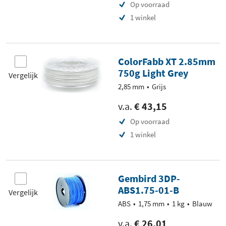
Op voorraad
1 winkel
ColorFabb XT 2.85mm
750g Light Grey
Vergelijk
2,85 mm
Grijs
v.a.
€ 43,15
Op voorraad
1 winkel
Gembird 3DP-
ABS1.75-01-B
Vergelijk
ABS
1,75 mm
1 kg
Blauw
v.a.
€ 26,01