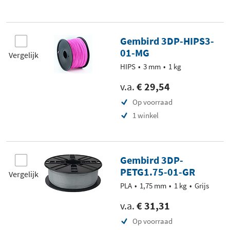
Gembird 3DP-HIPS3-
01-MG
Vergelijk
HIPS
3 mm
1 kg
v.a.
€ 29,54
Op voorraad
1 winkel
Gembird 3DP-
PETG1.75-01-GR
Vergelijk
PLA
1,75 mm
1 kg
Grijs
v.a.
€ 31,31
Op voorraad