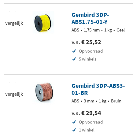
Gembird 3DP-
ABS1.75-01-Y
Vergelijk
ABS
1,75 mm
1 kg
Geel
v.a.
€ 25,52
Op voorraad
5 winkels
Gembird 3DP-ABS3-
01-BR
Vergelijk
ABS
3 mm
1 kg
Bruin
v.a.
€ 29,54
Op voorraad
1 winkel