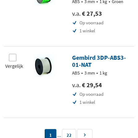
ABS
3 mm
1 kg
Groen
v.a.
€ 27,53
Op voorraad
1 winkel
Gembird 3DP-ABS3-
01-NAT
Vergelijk
ABS
3 mm
1 kg
v.a.
€ 29,54
Op voorraad
1 winkel
...
1
22