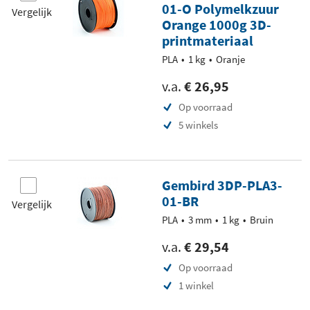
01-O Polymelkzuur
Vergelijk
Orange 1000g 3D-
printmateriaal
PLA
1 kg
Oranje
v.a.
€ 26,95
Op voorraad
5 winkels
Gembird 3DP-PLA3-
01-BR
Vergelijk
PLA
3 mm
1 kg
Bruin
v.a.
€ 29,54
Op voorraad
1 winkel