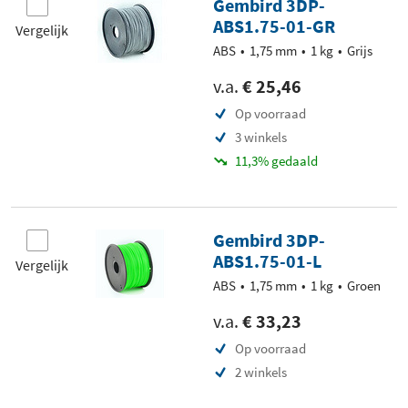
Gembird 3DP-
ABS1.75-01-GR
Vergelijk
ABS
1,75 mm
1 kg
Grijs
v.a.
€ 25,46
Op voorraad
3 winkels
11,3% gedaald
Gembird 3DP-
ABS1.75-01-L
Vergelijk
ABS
1,75 mm
1 kg
Groen
v.a.
€ 33,23
Op voorraad
2 winkels