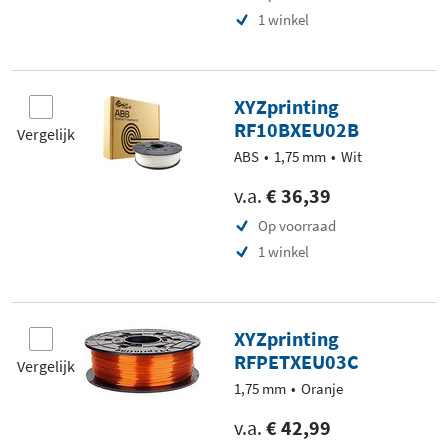
1 winkel
XYZprinting
RF10BXEU02B
Vergelijk
ABS
1,75 mm
Wit
v.a.
€ 36,39
Op voorraad
1 winkel
XYZprinting
RFPETXEU03C
Vergelijk
1,75 mm
Oranje
v.a.
€ 42,99