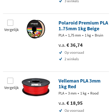
3 winkels
Polaroid Premium PLA
1.75mm 1kg Beige
Vergelijk
PLA
1,75 mm
1 kg
Bruin
v.a.
€ 36,74
Op voorraad
2 winkels
Velleman PLA 3mm
1kg Red
Vergelijk
PLA
3 mm
1 kg
Rood
v.a.
€ 18,95
Op voorraad