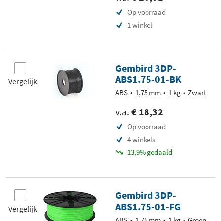
Op voorraad
1 winkel
Gembird 3DP-
ABS1.75-01-BK
Vergelijk
ABS
1,75 mm
1 kg
Zwart
v.a.
€ 18,32
Op voorraad
4 winkels
13,9% gedaald
Gembird 3DP-
ABS1.75-01-FG
Vergelijk
ABS
1,75 mm
1 kg
Groen