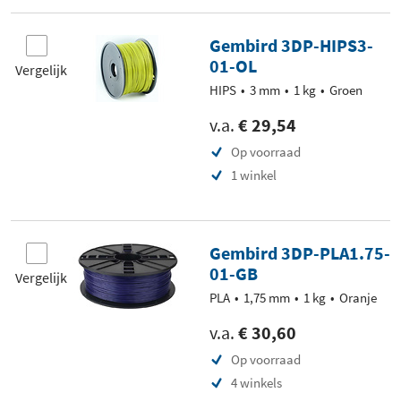
Gembird 3DP-HIPS3-
01-OL
Vergelijk
HIPS
3 mm
1 kg
Groen
v.a.
€ 29,54
Op voorraad
1 winkel
Gembird 3DP-PLA1.75-
01-GB
Vergelijk
PLA
1,75 mm
1 kg
Oranje
v.a.
€ 30,60
Op voorraad
4 winkels