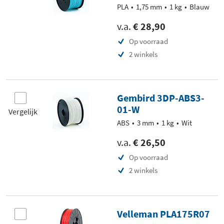
PLA
1,75 mm
1 kg
Blauw
v.a.
€ 28,90
Op voorraad
2 winkels
Gembird 3DP-ABS3-
01-W
Vergelijk
ABS
3 mm
1 kg
Wit
v.a.
€ 26,50
Op voorraad
2 winkels
Velleman PLA175R07