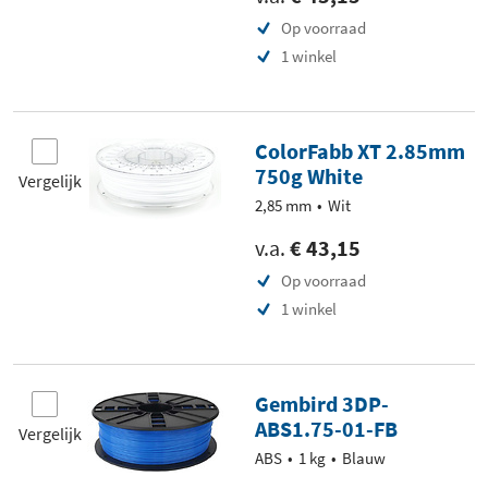
Op voorraad
1 winkel
ColorFabb XT 2.85mm
750g White
Vergelijk
2,85 mm
Wit
v.a.
€ 43,15
Op voorraad
1 winkel
Gembird 3DP-
ABS1.75-01-FB
Vergelijk
ABS
1 kg
Blauw