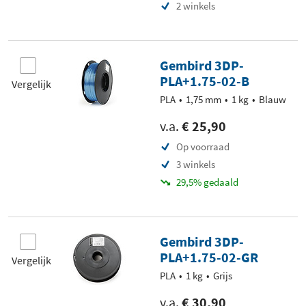
2 winkels
Gembird 3DP-
PLA+1.75-02-B
Vergelijk
PLA
1,75 mm
1 kg
Blauw
v.a.
€ 25,90
Op voorraad
3 winkels
29,5% gedaald
Gembird 3DP-
PLA+1.75-02-GR
Vergelijk
PLA
1 kg
Grijs
v.a.
€ 30,90