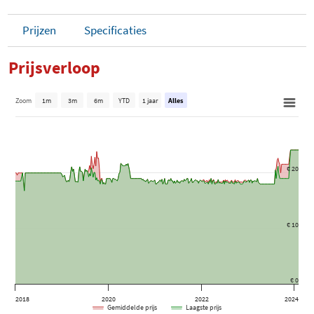
Prijzen
Specificaties
Prijsverloop
Zoom
1m
3m
6m
YTD
1 jaar
Alles
€ 20
€ 10
€ 0
2018
2020
2022
2024
Gemiddelde prijs
Laagste prijs