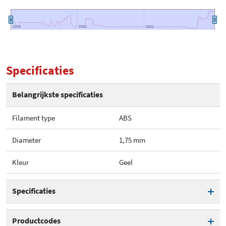
2018
2018
2020
2020
2022
2022
Specificaties
Belangrijkste specificaties
Filament type
ABS
Diameter
1,75 mm
Kleur
Geel
Specificaties
Filament type
ABS
Productcodes