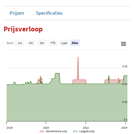
Prijzen
Specificaties
Prijsverloop
Zoom
1m
3m
6m
YTD
1 jaar
Alles
€ 30
€ 20
€ 10
€ 0
2018
2020
2022
2024
Gemiddelde prijs
Laagste prijs