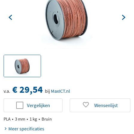
€ 29,54
v.a.
bij
MaxICT.nl
Vergelijken
Wensenlijst
PLA
3 mm
1 kg
Bruin
Meer specificaties