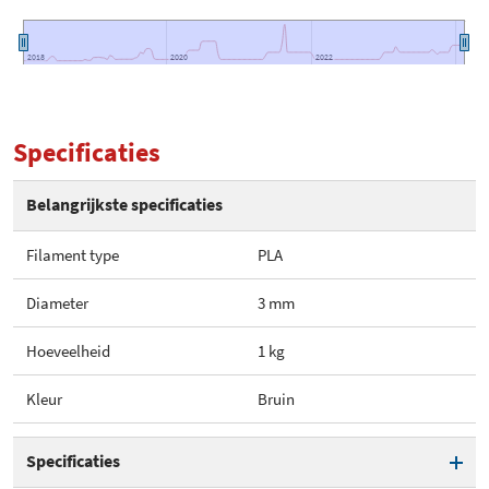
2018
2018
2020
2020
2022
2022
Specificaties
Belangrijkste specificaties
Filament type
PLA
Diameter
3 mm
Hoeveelheid
1 kg
Kleur
Bruin
Specificaties