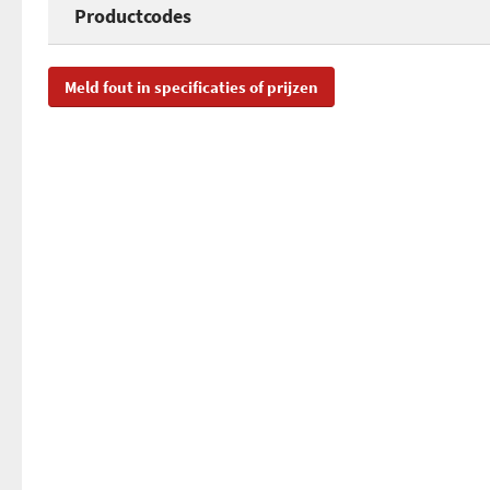
Productcodes
SKU
CR
Meld fout in specificaties of prijzen
EAN
07
Toegevoegd aan Hardware Info
di