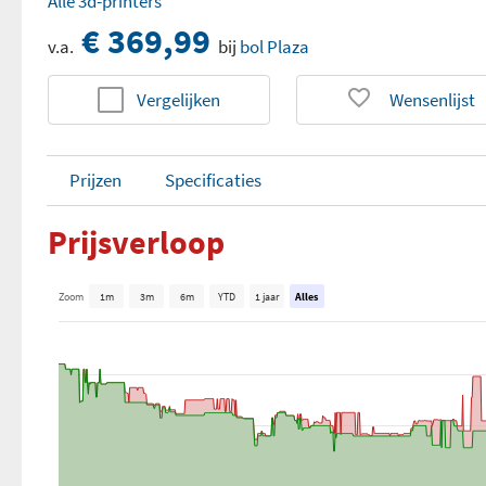
Alle 3d-printers
€ 369,99
v.a.
bij
bol Plaza
Vergelijken
Wensenlijst
Prijzen
Specificaties
Prijsverloop
Zoom
1m
3m
6m
YTD
1 jaar
Alles