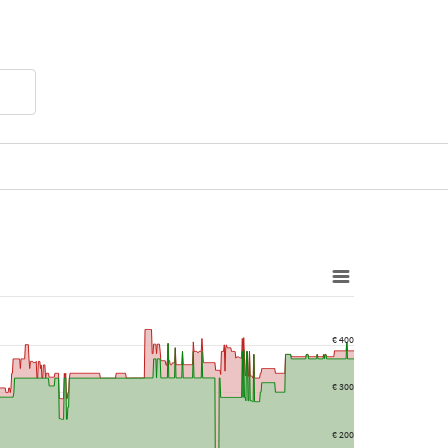
€ 400
€ 300
€ 200