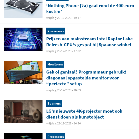
‘Nothing Phone (2a) gaat rond de 400 euro
kosten’
vrijdag 29-12-2023 - 19:17
Processors
Prijzen van mainstream Intel Raptor Lake
Refresh-CPU's gespot bij Spaanse winkel
vrijdag 29-12-2023 - 17:32
Monitoren
Gek of geniaal? Programmeur gebruikt
diagonaal opgestelde monitor voor
“perfecte” setup
vrijdag 29-12-2023 - 16:09
Beamers
LG’s nieuwste 4K-projector moet ook
dienst doen als kunstobject
vrijdag 29-12-2023 - 14:24
Processors