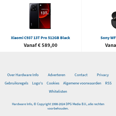
Xiaomi C937 13T Pro 512GB Black
Sony WF
Vanaf € 589,00
Vana
Over Hardware Info
Adverteren
Contact
Privacy
Gebruiksregels
Logo's
Cookies
Algemene voorwaarden
RSS
Whitelisten
Hardware Info, © Copyright 1998-2024 DPG Media B.V., alle rechten
voorbehouden.