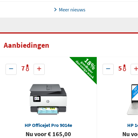
Meer nieuws
Aanbiedingen
18%
dan vorige week
goedkoper
7
5
HP Officejet Pro 9014e
HP 1
Nu voor € 165,00
Nu vo