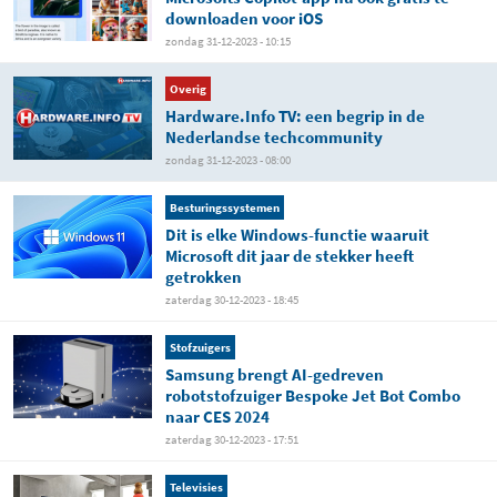
downloaden voor iOS
zondag 31-12-2023 - 10:15
Overig
Hardware.Info TV: een begrip in de
Nederlandse techcommunity
zondag 31-12-2023 - 08:00
Besturingssystemen
Dit is elke Windows-functie waaruit
Microsoft dit jaar de stekker heeft
getrokken
zaterdag 30-12-2023 - 18:45
Stofzuigers
Samsung brengt AI-gedreven
robotstofzuiger Bespoke Jet Bot Combo
naar CES 2024
zaterdag 30-12-2023 - 17:51
Televisies