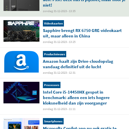
niet!
zondag 31-12-2023 - 13:35
Videokaarten
Sapphire brengt RX 6750 GRE-videokaart
uit, maar alleen in China
zondag 31-12-2023 - 13:25
Productnieuws
Amazon haalt zijn Drive-cloudopslag
vandaag definitief uit de lucht
zondag 31-12-2023 - 12:31
Processors
Intel Core i5-14450HX gespot in
benchmark: alleen een iets hogere
kloksnelheid dan zijn voorganger
zondag 31-12-2023 - 11:11
Smartphones
Microsofts Copilot-app nu ook gratis te