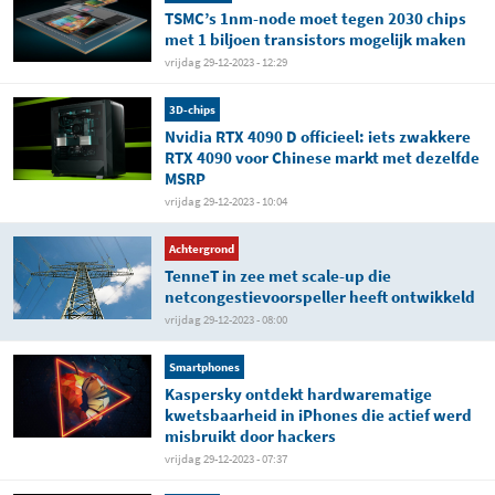
TSMC’s 1nm-node moet tegen 2030 chips
met 1 biljoen transistors mogelijk maken
vrijdag 29-12-2023 - 12:29
3D-chips
Nvidia RTX 4090 D officieel: iets zwakkere
RTX 4090 voor Chinese markt met dezelfde
MSRP
vrijdag 29-12-2023 - 10:04
Achtergrond
TenneT in zee met scale-up die
netcongestievoorspeller heeft ontwikkeld
vrijdag 29-12-2023 - 08:00
Smartphones
Kaspersky ontdekt hardwarematige
kwetsbaarheid in iPhones die actief werd
misbruikt door hackers
vrijdag 29-12-2023 - 07:37