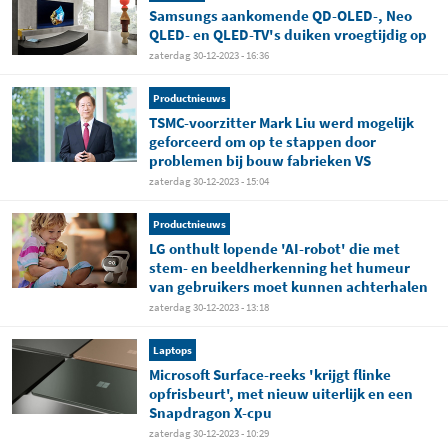
Samsungs aankomende QD-OLED-, Neo
QLED- en QLED-TV's duiken vroegtijdig op
zaterdag 30-12-2023 - 16:36
Productnieuws
TSMC-voorzitter Mark Liu werd mogelijk
geforceerd om op te stappen door
problemen bij bouw fabrieken VS
zaterdag 30-12-2023 - 15:04
Productnieuws
LG onthult lopende 'AI-robot' die met
stem- en beeldherkenning het humeur
van gebruikers moet kunnen achterhalen
zaterdag 30-12-2023 - 13:18
Laptops
Microsoft Surface-reeks 'krijgt flinke
opfrisbeurt', met nieuw uiterlijk en een
Snapdragon X-cpu
zaterdag 30-12-2023 - 10:29