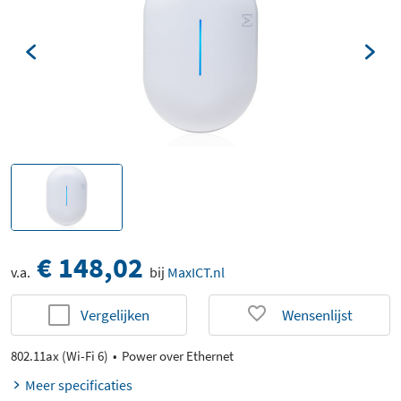
€ 148,02
v.a.
bij
MaxICT.nl
Vergelijken
Wensenlijst
802.11ax (Wi-Fi 6)
Power over Ethernet
Meer specificaties