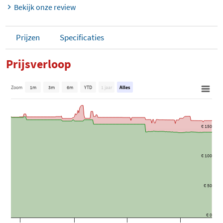
Bekijk onze review
Prijzen
Specificaties
Prijsverloop
Zoom
1m
3m
6m
YTD
1 jaar
Alles
€ 150
€ 100
€ 50
€ 0