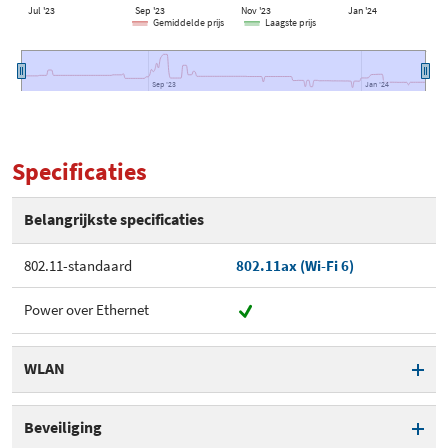
Jul '23
Sep '23
Nov '23
Jan '24
Gemiddelde prijs
Laagste prijs
Sep '23
Sep '23
Jan '24
Jan '24
Specificaties
Belangrijkste specificaties
802.11-standaard
802.11ax (Wi-Fi 6)
Power over Ethernet
WLAN
802.11-standaard
802.11ax (Wi-Fi 6)
Beveiliging