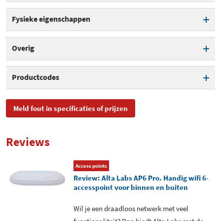
Antennes intern/extern
Intern
WPA beveiliging
Fysieke eigenschappen
WPA2 beveiliging
Kleur
Wit
Overig
WPA3 beveiliging
Power over Ethernet
Productcodes
Reset button
EAN
0845882005466
Meld fout in specificaties of prijzen
Aantal LAN-aansluitingen
1
Toegevoegd aan Hardware
maandag 19 juni 2023
Info
Reviews
Access points
Review: Alta Labs AP6 Pro. Handig wifi 6-
accesspoint voor binnen en buiten
Wil je een draadloos netwerk met veel