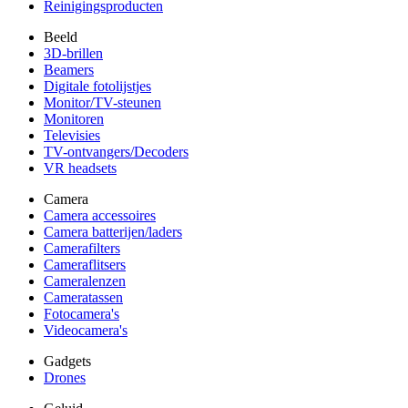
Reinigingsproducten
Beeld
3D-brillen
Beamers
Digitale fotolijstjes
Monitor/TV-steunen
Monitoren
Televisies
TV-ontvangers/Decoders
VR headsets
Camera
Camera accessoires
Camera batterijen/laders
Camerafilters
Cameraflitsers
Cameralenzen
Cameratassen
Fotocamera's
Videocamera's
Gadgets
Drones