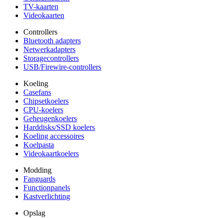
TV-kaarten
Videokaarten
Controllers
Bluetooth adapters
Netwerkadapters
Storagecontrollers
USB/Firewire-controllers
Koeling
Casefans
Chipsetkoelers
CPU-koelers
Geheugenkoelers
Harddisks/SSD koelers
Koeling accessoires
Koelpasta
Videokaartkoelers
Modding
Fanguards
Functionpanels
Kastverlichting
Opslag