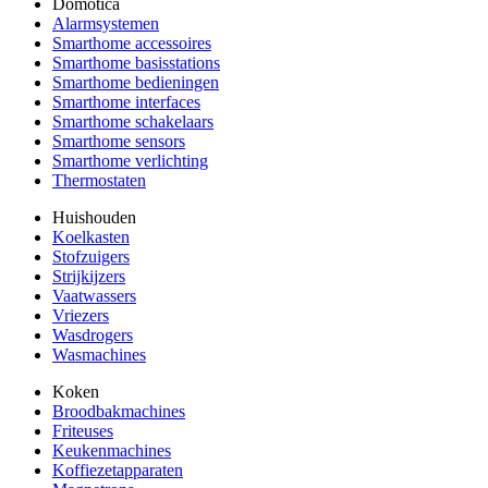
Domotica
Alarmsystemen
Smarthome accessoires
Smarthome basisstations
Smarthome bedieningen
Smarthome interfaces
Smarthome schakelaars
Smarthome sensors
Smarthome verlichting
Thermostaten
Huishouden
Koelkasten
Stofzuigers
Strijkijzers
Vaatwassers
Vriezers
Wasdrogers
Wasmachines
Koken
Broodbakmachines
Friteuses
Keukenmachines
Koffiezetapparaten