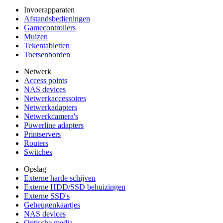
Invoerapparaten
Afstandsbedieningen
Gamecontrollers
Muizen
Tekentabletten
Toetsenborden
Netwerk
Access points
NAS devices
Netwerkaccessoires
Netwerkadapters
Netwerkcamera's
Powerline adapters
Printservers
Routers
Switches
Opslag
Externe harde schijven
Externe HDD/SSD behuizingen
Externe SSD's
Geheugenkaartjes
NAS devices
Optische media