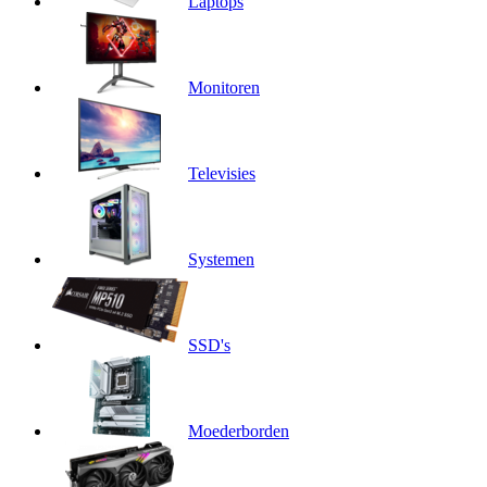
Laptops
Monitoren
Televisies
Systemen
SSD's
Moederborden