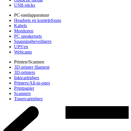
USB-sticks
PC-randapparatuur
Headsets en koptelefoons
Kabels
Monitoren
PC speakersets
Spanningbeveiligers
UPS'en
Webcams
Printen/Scannen
3D-printer filament
3D-printers
Inktcartridges
Printers/All-in-ones
Printpapier
Scanners
Tonercartridges