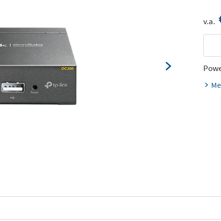
v.a.
Powe
Me