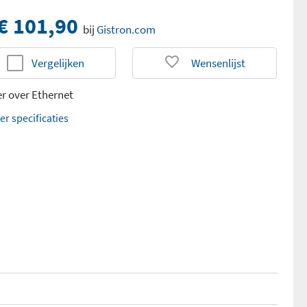
€ 101,90
bij
Gistron.com
Vergelijken
Wensenlijst
r over Ethernet
er specificaties