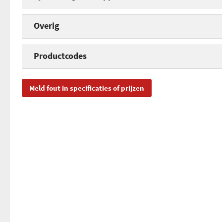
WPA2 beveiliging
Kleur
Overig
WLAN MAC filtering
Power over Ethernet
Productcodes
Reset button
SKU
OC
Meld fout in specificaties of prijzen
Aantal LAN-aansluitingen
EAN
69
Toegevoegd aan Hardware Info
vri