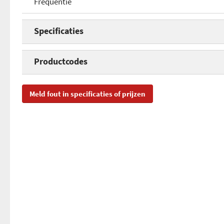
Frequentie
Specificaties
Frequentie
Productcodes
SKU
AL
Meld fout in specificaties of prijzen
EAN
87
Toegevoegd aan Hardware Info
wo