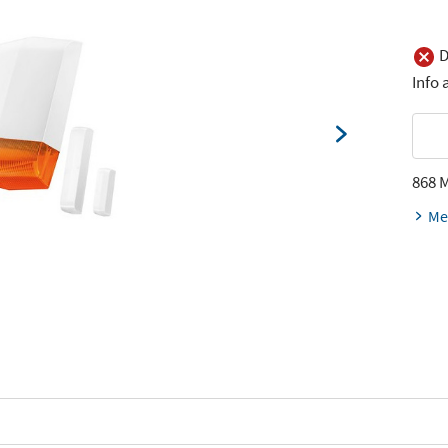
D
Info
868 
Me