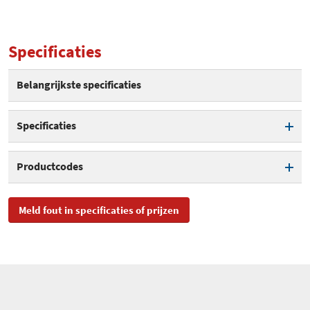
Specificaties
Belangrijkste specificaties
Specificaties
Display
Productcodes
Ingebouwde sirene
SKU
2401497
Meld fout in specificaties of prijzen
Alarm volume
110 dB
EAN
3660849508616
Toegevoegd aan Hardware
woensdag 21 augustus 2019
Info