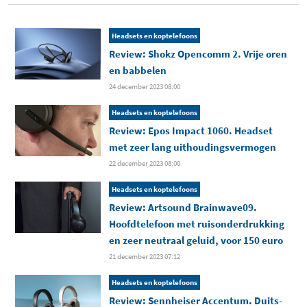
Headsets en koptelefoons
Review: Shokz Opencomm 2. Vrije oren
en babbelen
24 december 2023 08:00
Headsets en koptelefoons
Review: Epos Impact 1060. Headset
met zeer lang uithoudingsvermogen
22 december 2023 08:00
Headsets en koptelefoons
Review: Artsound Brainwave09.
Hoofdtelefoon met ruisonderdrukking
en zeer neutraal geluid, voor 150 euro
21 december 2023 07:12
Headsets en koptelefoons
Review: Sennheiser Accentum. Duits-