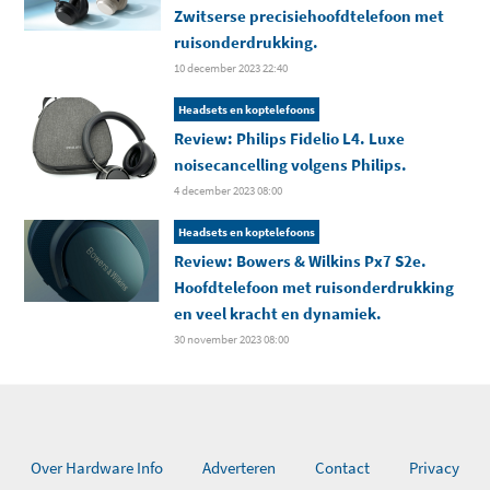
Zwitserse precisiehoofdtelefoon met
ruisonderdrukking.
10 december 2023 22:40
Headsets en koptelefoons
Review: Philips Fidelio L4. Luxe
noisecancelling volgens Philips.
4 december 2023 08:00
Headsets en koptelefoons
Review: Bowers & Wilkins Px7 S2e.
Hoofdtelefoon met ruisonderdrukking
en veel kracht en dynamiek.
30 november 2023 08:00
Over Hardware Info
Adverteren
Contact
Privacy