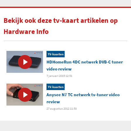
Bekijk ook deze tv-kaart artikelen op
Hardware Info
TV-kaarten
HDHomeRun 4DC netwerk DVB-C tuner
video review
7 januari 2015 12:51
TV-kaarten
Anysee N7 TC netwerk tv-tuner video
review
27 augustus 2012 11:50