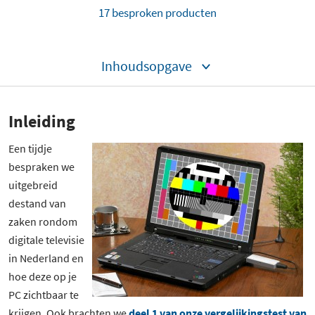
17 besproken producten
Inhoudsopgave
Inleiding
Een tijdje
bespraken we
uitgebreid
destand van
zaken rondom
digitale televisie
in Nederland en
hoe deze op je
PC zichtbaar te
krijgen. Ook brachten we
deel 1 van onze vergelijkingstest van