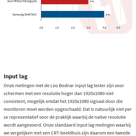
Acer XR341CKbmijpphz
3 %
3 %
Samsung S34E790C
4 %
4 %
0,0
1,0
2,0
3,0
4,0
5,0
Input lag
Onze metingen met de Leo Bodnar input lag tester zijn voor
schermen met een resolutie hoger dan 1920x1080 niet
consistent, mogelijk omdat het 1920x1080 signaal door die
monitoren moet worden opgeschaald. Dat is natuurlijk niet per
se representatief voor de praktijk waarbij de native resolutie
wordt aangevoerd. Onze standaard input lag metingen waarbij
we vergelijken met een CRT-beeldbuis zijn daarom een tweede