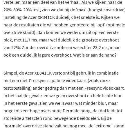
vertellen maar een deel van het verhaal. Als we kijken naar de
20%-80%-20% test, zien we dat bij de 'max' (hoogste overdrive)
instelling de Acer XR341CK duidelijk het snelste is. Kijken we
naar de resultaten die wij hebben genoteerd bij 'opt' (optimale
overdrive stand), dan komen we wederom uit op een eerste
plek, met 11,7 ms, maar wel duidelijk de grootste overshoot
van 22%. Zonder overdrive noteren we echter 23,2 ms, maar
ook een duidelijk lagere overshoot. Wat is er aan de hand?
1 besproken product
Simpel, de Acer XB341CK vertoont bij gebruik in combinatie
met een niet-Freesync capabele videokaart (zoals onze
testopstelling) ander gedrag dan met een Freesync videokaart.
In het laatste geval zien we geen overshoot en hele lichte blur.
In het eerste geval zien we weliswaar wat minder blur, maar
hoge tot zeer hoge overshoot. Dermate hoog, dat dat leidt tot
storende artefacten rond bewegende beelddelen. Bij de
'normale' overdrive stand valt het nog mee, de 'extreme' stand