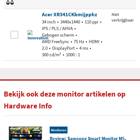
Acer XR341CKbmijpphz
Niet
verkrijgbaar
34 inch
3440x1440
110 ppi
IPS / PLS / AHVA
Gebogen scherm
AMD FreeSync
75 Hz
HDMI
2.0
DisplayPort
4 ms
300 cd/m²
1000 : 1
Bekijk ook deze monitor artikelen op
Hardware Info
Monitoren
Review: Samsung Smart Monitor M5.