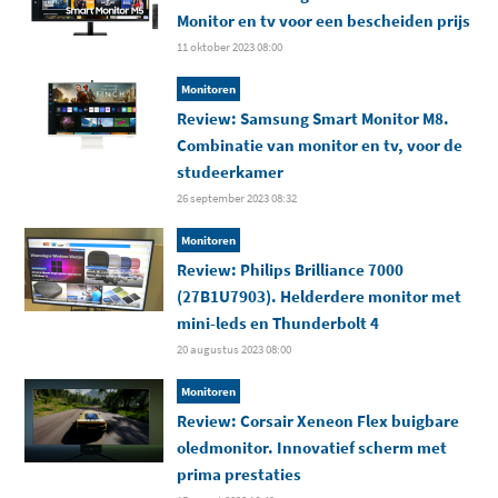
Monitor en tv voor een bescheiden prijs
11 oktober 2023 08:00
Monitoren
Review: Samsung Smart Monitor M8.
Combinatie van monitor en tv, voor de
studeerkamer
26 september 2023 08:32
Monitoren
Review: Philips Brilliance 7000
(27B1U7903). Helderdere monitor met
mini-leds en Thunderbolt 4
20 augustus 2023 08:00
Monitoren
Review: Corsair Xeneon Flex buigbare
oledmonitor. Innovatief scherm met
prima prestaties