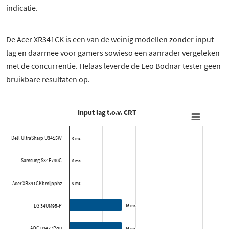
indicatie.
De Acer XR341CK is een van de weinig modellen zonder input
lag en daarmee voor gamers sowieso een aanrader vergeleken
met de concurrentie. Helaas leverde de Leo Bodnar tester geen
bruikbare resultaten op.
Input lag t.o.v. CRT
Dell UltraSharp U3415W
0 ms
0 ms
Samsung S34E790C
0 ms
0 ms
Acer XR341CKbmijpphz
0 ms
0 ms
LG 34UM95-P
16 ms
16 ms
AOC u3477Pqu
16 ms
16 ms