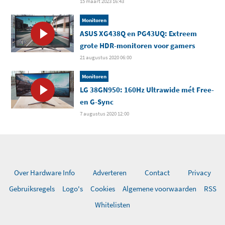
15 maart 2023 16:43
Monitoren
ASUS XG438Q en PG43UQ: Extreem
grote HDR-monitoren voor gamers
21 augustus 2020 06:00
Monitoren
LG 38GN950: 160Hz Ultrawide mét Free-
en G-Sync
7 augustus 2020 12:00
Over Hardware Info
Adverteren
Contact
Privacy
Gebruiksregels
Logo's
Cookies
Algemene voorwaarden
RSS
Whitelisten