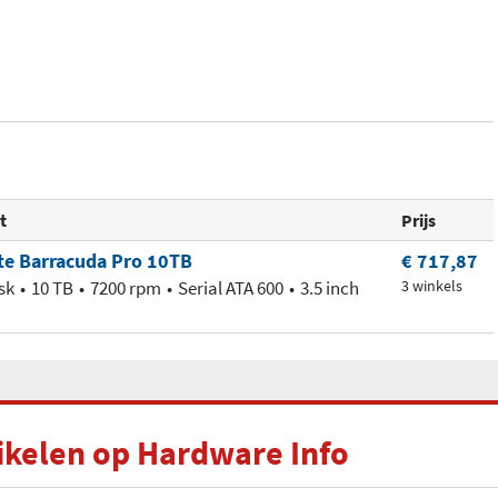
t
Prijs
te Barracuda Pro 10TB
€ 717,87
sk
10 TB
7200 rpm
Serial ATA 600
3.5 inch
3 winkels
tikelen op Hardware Info