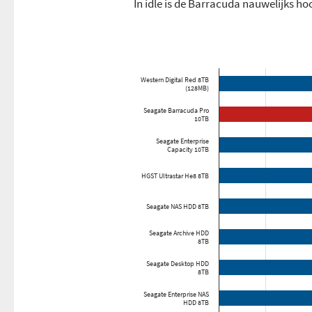
In idle is de Barracuda nauwelijks ho
Western Digital Red 8TB
(128MB)
Seagate Barracuda Pro
10TB
Seagate Enterprise
Capacity 10TB
HGST Ultrastar He8 8TB
Seagate NAS HDD 8TB
Seagate Archive HDD
8TB
Seagate Desktop HDD
8TB
Seagate Enterprise NAS
HDD 8TB