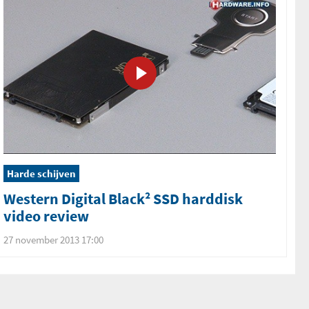
Harde schijven
Western Digital Black² SSD harddisk
video review
27 november 2013 17:00