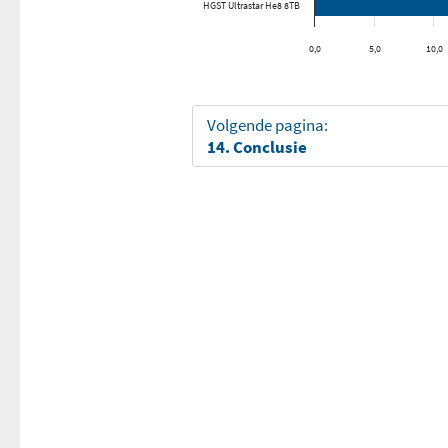
HGST Ultrastar He8 8TB
0,0
5,0
10,0
Volgende pagina:
14. Conclusie