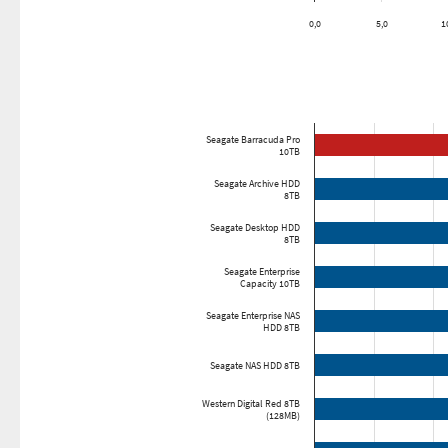
0,0
5,0
1
Seagate Barracuda Pro
10TB
Seagate Archive HDD
8TB
Seagate Desktop HDD
8TB
Seagate Enterprise
Capacity 10TB
Seagate Enterprise NAS
HDD 8TB
Seagate NAS HDD 8TB
Western Digital Red 8TB
(128MB)