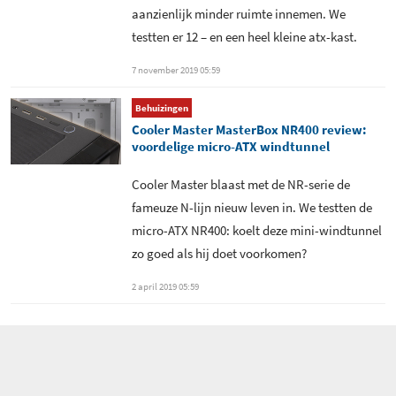
Inbouwmogelijkheid tweede
Temperatuur processor 50
46 °C
aanzienlijk minder ruimte innemen. We
voeding
watt 7 volt
Geluid - Case fans + ITX setup
45,4 dB(A)
testten er 12 – en een heel kleine atx-kast.
12V
Temperatuur processor 50+50
53 °C
7 november 2019 05:59
watt 7 volt
Behuizingen
Temperatuur processor 100
70 °C
Cooler Master MasterBox NR400 review:
watt 12 volt
voordelige micro-ATX windtunnel
Temperatuur processor
75 °C
Cooler Master blaast met de NR-serie de
100+100 watt 12 volt
fameuze N-lijn nieuw leven in. We testten de
micro-ATX NR400: koelt deze mini-windtunnel
Temperatuur videokaart 50+50
50 °C
watt 7 volt
zo goed als hij doet voorkomen?
2 april 2019 05:59
Temperatuur videokaart
69 °C
100+100 watt 12 volt