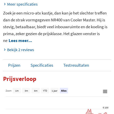
Meer specificaties
Zoek je een micro-atx kastje, dan kan je het slechter treffen
dan de strak vormgegeven NR400 van Cooler Master. Hij is
stevig, betaalbaar, biedt veel inbouwruimte en de koeling is
prima, zeker gezien de prijsklasse. Het glazen venster is
ne
Lees meer...
Bekijk 2 reviews
Prijzen
Specificaties
Testresultaten
Prijsverloop
Zoom
1m
3m
6m
YTD
1 jaar
Alles
€ 100