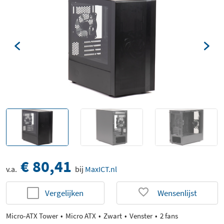
€ 80,41
v.a.
bij
MaxICT.nl
Vergelijken
Wensenlijst
Micro-ATX Tower
Micro ATX
Zwart
Venster
2 fans