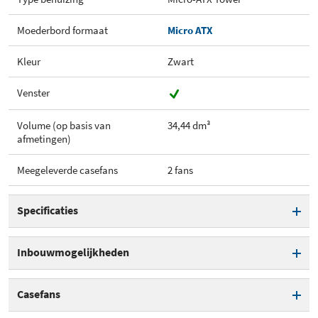
Moederbord formaat
Micro ATX
Kleur
Zwart
Venster
Volume (op basis van
34,44 dm³
afmetingen)
Meegeleverde casefans
2 fans
Specificaties
Type behuizing
Micro-ATX Tower
Inbouwmogelijkheden
Moederbord formaat
Micro ATX
5,25 inch extern
0
Casefans
Materiaal
Staal / Glas / Plastic
2,5 inch / 3,5 inch intern
0