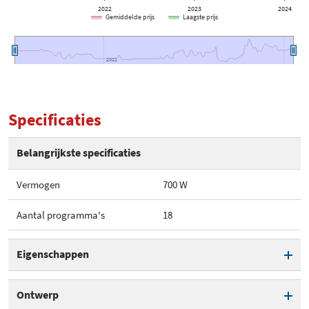
2022
2023
2024
Gemiddelde prijs
Laagste prijs
2022
2022
Specificaties
Belangrijkste specificaties
Vermogen
700 W
Aantal programma's
18
Eigenschappen
Vermogen
700 W
Ontwerp