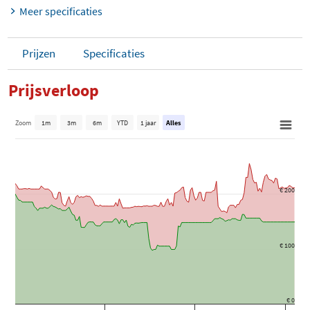
Meer specificaties
Prijzen
Specificaties
Prijsverloop
Zoom
1m
3m
6m
YTD
1 jaar
Alles
€ 200
€ 100
€ 0