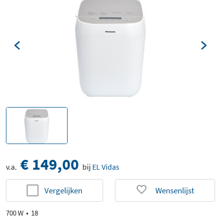
€ 149,00
v.a.
bij
EL Vidas
Vergelijken
Wensenlijst
700 W
18