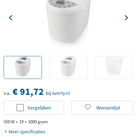
€ 91,72
v.a.
bij
Azerty.nl
Vergelijken
Wensenlijst
550 W
19
1000 gram
Meer specificaties