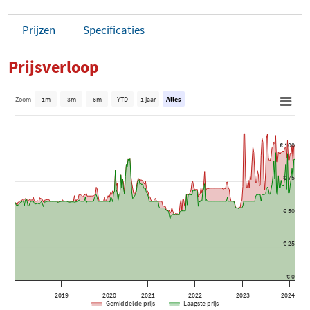
Prijzen
Specificaties
Prijsverloop
Zoom
1m
3m
6m
YTD
1 jaar
Alles
€ 100
€ 75
€ 50
€ 25
€ 0
2019
2020
2021
2022
2023
2024
Gemiddelde prijs
Laagste prijs