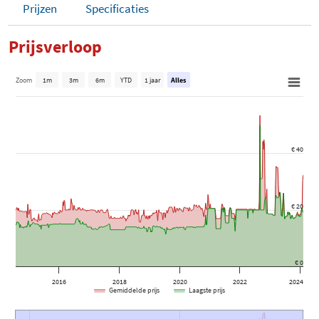
Prijzen
Specificaties
Prijsverloop
Zoom
1m
3m
6m
YTD
1 jaar
Alles
€ 40
€ 20
€ 0
2016
2018
2020
2022
2024
Gemiddelde prijs
Laagste prijs