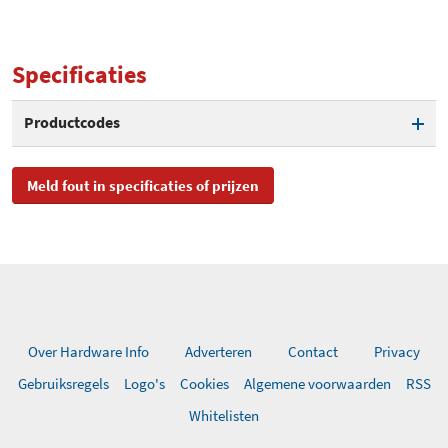
Specificaties
Productcodes
SKU
4587B002
Meld fout in specificaties of prijzen
EAN
4960999671406,
0013803124736
Toegevoegd aan Hardware
vrijdag 18 juli 2014
Info
Over Hardware Info
Adverteren
Contact
Privacy
Gebruiksregels
Logo's
Cookies
Algemene voorwaarden
RSS
Whitelisten