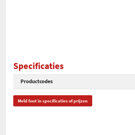
Specificaties
Productcodes
SKU
51
Meld fout in specificaties of prijzen
EAN
49
07
Toegevoegd aan Hardware Info
woe