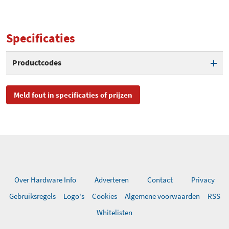
Specificaties
Productcodes
SKU
NPFH70, NP-FH70,
Meld fout in specificaties of prijzen
NPFH70.CE
EAN
4905524382686
Toegevoegd aan Hardware
dinsdag 7 december 2010
Info
Over Hardware Info
Adverteren
Contact
Privacy
Gebruiksregels
Logo's
Cookies
Algemene voorwaarden
RSS
Whitelisten