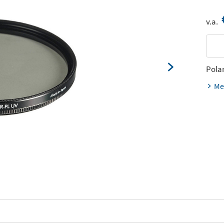
v.a.
Polar
Me