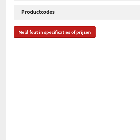
Type filter
Productcodes
Diameter
SKU
PL
Meld fout in specificaties of prijzen
EAN
00
Toegevoegd aan Hardware Info
ma