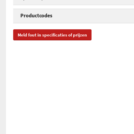
Richtgetal (ISO 100)
Hoogte
Productcodes
Draadloos flitsen
Breedte
SKU
05
Meld fout in specificaties of prijzen
Diepte
EAN
45
Gewicht
Toegevoegd aan Hardware Info
ma