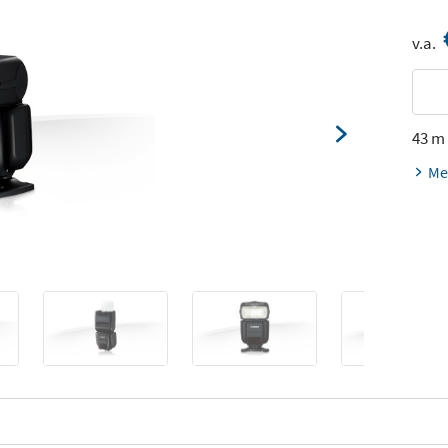
v.a.
43 m
Me