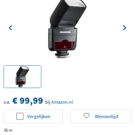
€ 99,99
v.a.
bij
Amazon.nl
Vergelijken
Wensenlijst
36 m