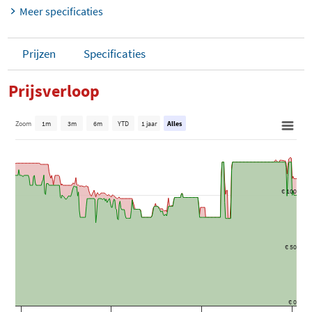
Meer specificaties
Prijzen
Specificaties
Prijsverloop
Zoom
1m
3m
6m
YTD
1 jaar
Alles
€ 100
€ 50
€ 0