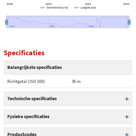
2018
2020
2022
2024
Gemiddelde prijs
Laagste prijs
2018
2018
2020
2020
2022
2022
Specificaties
Belangrijkste specificaties
Richtgetal (ISO 100)
36 m
Technische specificaties
Richtgetal (ISO 100)
36 m
Fysieke specificaties
Batterijen
2x AA
Hoogte
140 mm
Productcodes