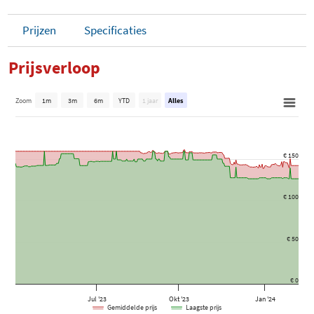
Prijzen
Specificaties
Prijsverloop
Zoom
1m
3m
6m
YTD
1 jaar
Alles
€ 150
€ 100
€ 50
€ 0
Jul '23
Okt '23
Jan '24
Gemiddelde prijs
Laagste prijs