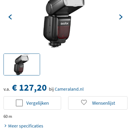
€ 127,20
v.a.
bij
Cameraland.nl
Vergelijken
Wensenlijst
60 m
Meer specificaties