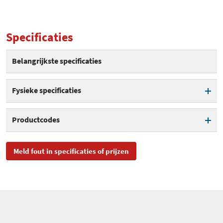
Specificaties
Belangrijkste specificaties
Fysieke specificaties
Hoogte
100 mm
Productcodes
Breedte
154 mm
SKU
000610511, 4003915003537
Meld fout in specificaties of prijzen
Diepte
46 mm
EAN
4003915003537
Gewicht
245 gram
Toegevoegd aan Hardware
donderdag 31 mei 2018
Info