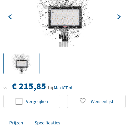
€ 215,85
v.a.
bij
MaxICT.nl
Vergelijken
Wensenlijst
Prijzen
Specificaties