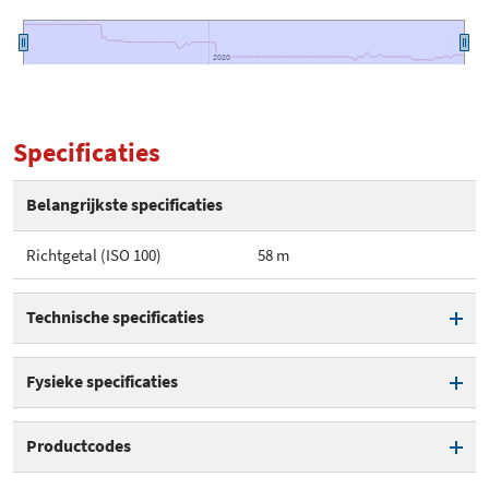
2020
2020
Specificaties
Belangrijkste specificaties
Richtgetal (ISO 100)
58 m
Technische specificaties
Richtgetal (ISO 100)
58 m
Fysieke specificaties
Hoogte
121,4 mm
Productcodes
Breedte
81,2 mm