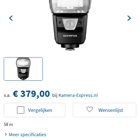
€ 379,00
v.a.
bij
Kamera-Express.nl
Vergelijken
Wensenlijst
58 m
Meer specificaties