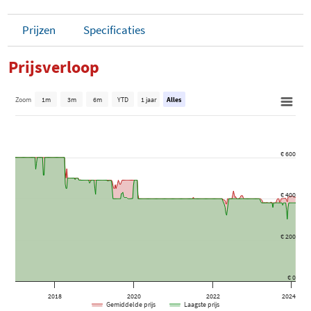
Prijzen
Specificaties
Prijsverloop
Zoom
1m
3m
6m
YTD
1 jaar
Alles
€ 600
€ 400
€ 200
€ 0
2018
2020
2022
2024
Gemiddelde prijs
Laagste prijs