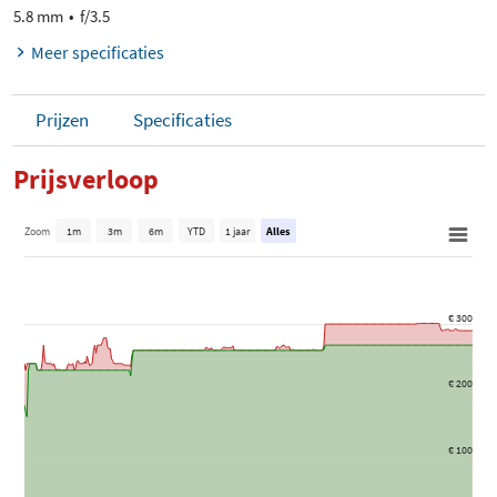
5.8 mm
f/3.5
Meer specificaties
Prijzen
Specificaties
Prijsverloop
Zoom
1m
3m
6m
YTD
1 jaar
Alles
€ 300
€ 200
€ 100