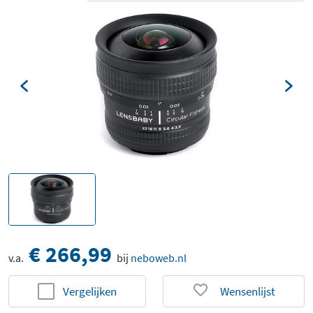
€ 266,99
v.a.
bij
neboweb.nl
Vergelijken
Wensenlijst