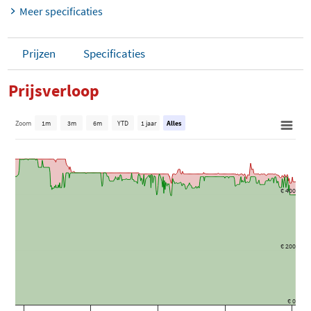
Meer specificaties
Prijzen
Specificaties
Prijsverloop
Zoom
1m
3m
6m
YTD
1 jaar
Alles
€ 400
€ 200
€ 0