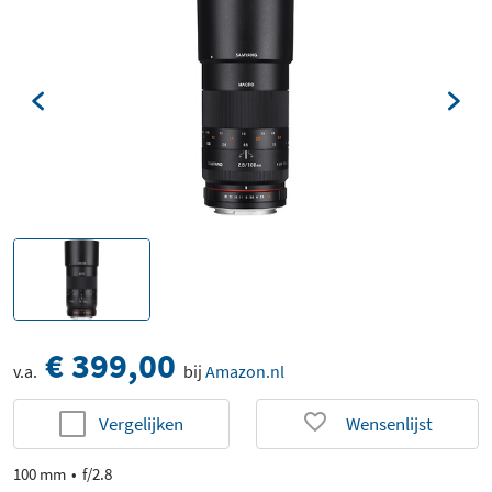
€ 399,00
v.a.
bij
Amazon.nl
Vergelijken
Wensenlijst
100 mm
f/2.8