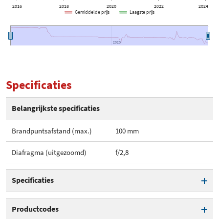
2016
2018
2020
2022
2024
Gemiddelde prijs
Laagste prijs
2020
2020
Specificaties
Belangrijkste specificaties
Brandpuntsafstand (max.)
100 mm
Diafragma (uitgezoomd)
f/2,8
Specificaties
Brandpuntsafstand (max.)
100 mm
Productcodes