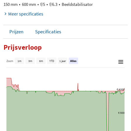
150 mm
600 mm
f/5
f/6.3
Beeldstabilisator
Meer specificaties
Prijzen
Specificaties
Prijsverloop
Zoom
1m
3m
6m
YTD
1 jaar
Alles
€ 1000
€ 500