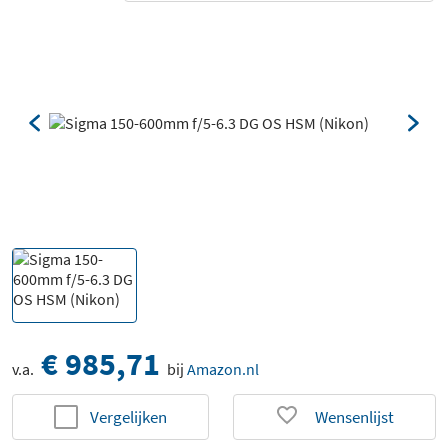
€ 985,71
v.a.
bij
Amazon.nl
Vergelijken
Wensenlijst