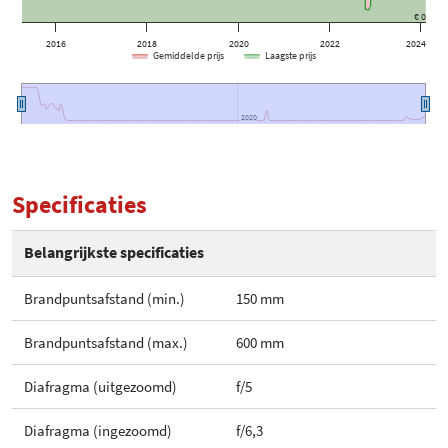
€ 0
2016
2018
2020
2022
2024
Gemiddelde prijs
Laagste prijs
2020
2020
Specificaties
Belangrijkste specificaties
Brandpuntsafstand (min.)
150 mm
Brandpuntsafstand (max.)
600 mm
Diafragma (uitgezoomd)
f/5
Diafragma (ingezoomd)
f/6,3