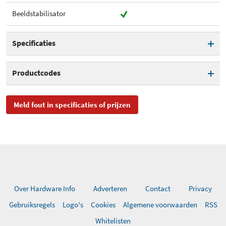
Beeldstabilisator
Specificaties
Brandpuntsafstand (min.)
150 mm
Productcodes
Brandpuntsafstand (max.)
600 mm
SKU
745955, 07422.745955,
Meld fout in specificaties of prijzen
0085126745554, 745-N,
Diafragma (uitgezoomd)
f/5
07422745955
Diafragma (ingezoomd)
f/6,3
EAN
0085126745554
Diameter
105 mm
Toegevoegd aan Hardware
woensdag 8 april 2015
Info
Lengte
261 mm
Over Hardware Info
Adverteren
Contact
Privacy
Filtermaat
95 mm
Gebruiksregels
Logo's
Cookies
Algemene voorwaarden
RSS
Whitelisten
Gewicht
1.930 g