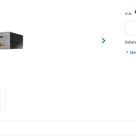
v.a.
Inter
Me