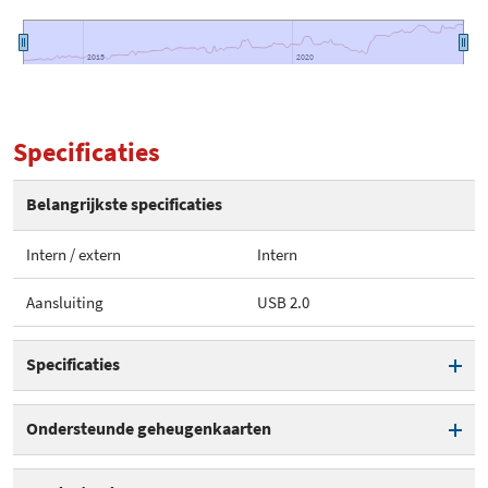
2015
2015
2020
2020
Specificaties
Belangrijkste specificaties
Intern / extern
Intern
Aansluiting
USB 2.0
Specificaties
Intern / extern
Intern
Ondersteunde geheugenkaarten
Intern formaat
3.5 inch
SDHC