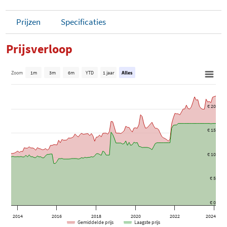
Prijzen
Specificaties
Prijsverloop
Zoom
1m
3m
6m
YTD
1 jaar
Alles
€ 20
€ 15
€ 10
€ 5
€ 0
2014
2016
2018
2020
2022
2024
Gemiddelde prijs
Laagste prijs