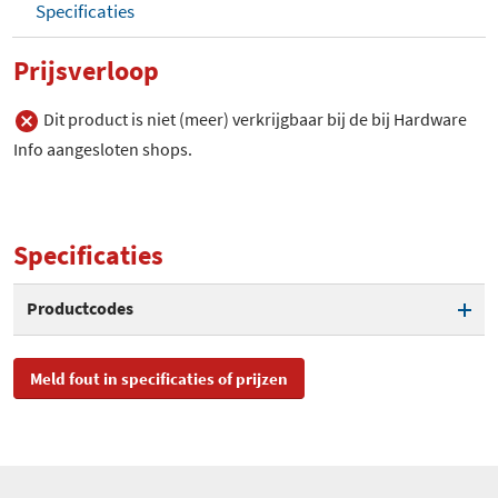
Specificaties
Prijsverloop
Dit product is niet (meer) verkrijgbaar bij de bij Hardware
Info aangesloten shops.
Specificaties
Productcodes
SKU
AK-VMC01-BK
Meld fout in specificaties of prijzen
EAN
4710614527515
Toegevoegd aan Hardware
maandag 6 februari 2012
Info