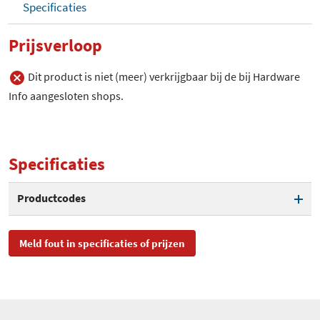
Specificaties
Prijsverloop
Dit product is niet (meer) verkrijgbaar bij de bij Hardware
Info aangesloten shops.
Specificaties
Productcodes
SKU
RS001
Meld fout in specificaties of prijzen
EAN
4260048810016
Toegevoegd aan Hardware
woensdag 9 april 2008
Info