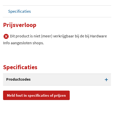
Specificaties
Prijsverloop
Dit product is niet (meer) verkrijgbaar bij de bij Hardware
Info aangesloten shops.
Specificaties
Productcodes
SKU
RS015
Meld fout in specificaties of prijzen
EAN
4260048811938
Toegevoegd aan Hardware
vrijdag 18 april 2008