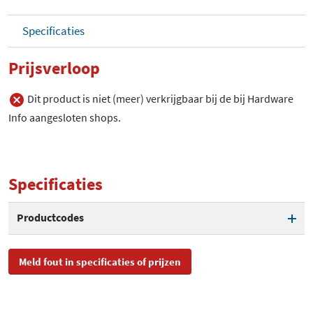
Specificaties
Prijsverloop
Dit product is niet (meer) verkrijgbaar bij de bij Hardware
Info aangesloten shops.
Specificaties
Productcodes
SKU
HR-09U-T2
Meld fout in specificaties of prijzen
Toegevoegd aan Hardware
zaterdag 8 augustus 2009
Info