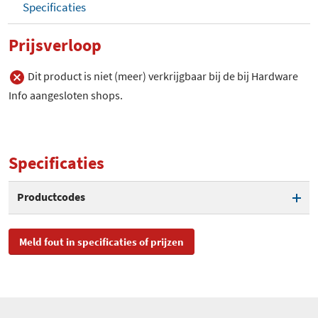
Specificaties
Prijsverloop
Dit product is niet (meer) verkrijgbaar bij de bij Hardware
Info aangesloten shops.
Specificaties
Productcodes
SKU
ZM-NBF47, ZM - NBF 47
Meld fout in specificaties of prijzen
EAN
0823884000481
Toegevoegd aan Hardware
woensdag 9 april 2008
Info