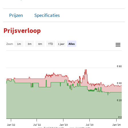
Prijzen
Specificaties
Prijsverloop
Zoom
1m
3m
6m
YTD
1 jaar
Alles
€ 60
€ 40
€ 20
€ 0
Jan '22
Jul '22
Jan '23
Jul '23
Jan '24