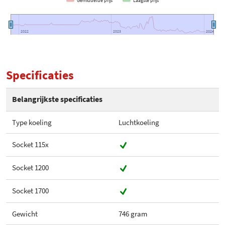
Gemiddelde prijs
Laagste prijs
2022
2022
2023
2023
2024
2024
Specificaties
Belangrijkste specificaties
Type koeling
Luchtkoeling
Socket 115x
Socket 1200
Socket 1700
Gewicht
746 gram