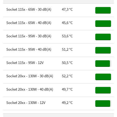
Ball / Sleeve Bearing
Fluid Dynamic Bearing
Socket AM2/AM3/AM3+
Socket 115x - 65W - 30 dB(A)
47,3 °C
Socket AM4
Socket 115x - 65W - 40 dB(A)
45,6 °C
Socket AM5
Socket 115x - 95W - 30 dB(A)
53,6 °C
Socket SP3/TR4
Socket 115x - 95W - 40 dB(A)
51,2 °C
Gewicht
1.140 gram
Socket 115x - 95W - 12V
50,5 °C
Hoogte
16,2 cm
Socket 20xx - 130W - 30 dB(A)
52,2 °C
Breedte
13,6 cm
Diepte
14,6 cm
Socket 20xx - 130W - 40 dB(A)
49,7 °C
Meegeleverde koelpasta
Koelpasta grijs
Socket 20xx - 130W - 12V
49,2 °C