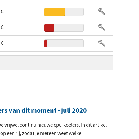
°C
°C
°C
V
V
 V
rs van dit moment - juli 2020
B(A)
e vrijwel continu nieuwe cpu-koelers. In dit artikel
op een rij, zodat je meteen weet welke