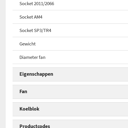
Socket 2011/2066
Socket AM4
Socket SP3/TR4
Gewicht
Diameter fan
Eigenschappen
Type koeling
Fan
Socket 115x
Diameter fan
Koelblok
Socket 1200
Dikte
Aantal heatpipes
Productcodes