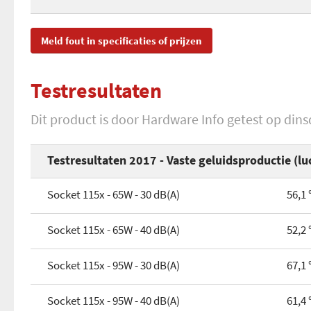
Socket 1366
Optioneel (extra) fan plaatsbaar?
Materiaal
SKU
MA
Socket 2011/2066
Meld fout in specificaties of prijzen
Fancontroller
EAN
47
Socket FM1/FM2/FM2+
Extra weerstand voor stillere werking
Testresultaten
Toegevoegd aan Hardware Info
ma
Socket AM2/AM3/AM3+
Luchtverplaatsing max.
Dit product is door Hardware Info getest op din
Socket AM4
Fan aansluiting
Testresultaten 2017 - Vaste geluidsproductie (lu
Socket SP3/TR4
Verlichting
Socket 115x - 65W - 30 dB(A)
56,1 
Gewicht
Hoogte
Socket 115x - 65W - 40 dB(A)
52,2 
Breedte
Socket 115x - 95W - 30 dB(A)
67,1 
Diepte
Socket 115x - 95W - 40 dB(A)
61,4 