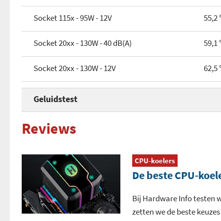
Socket 115x - 95W - 12V
55,2 
Socket 20xx - 130W - 40 dB(A)
59,1 
Socket 20xx - 130W - 12V
62,5 
Geluidstest
Voltage fans bij 30 dB(A)
5,8 
Reviews
Voltage fans bij 40 dB(A)
7,1 
CPU-koelers
Voltage fans bij 50 dB(A)
11,6
De beste CPU-koele
Geluidsproductie 12V+12V (10 cm.)
54 d
Bij Hardware Info testen w
zetten we de beste keuzes 