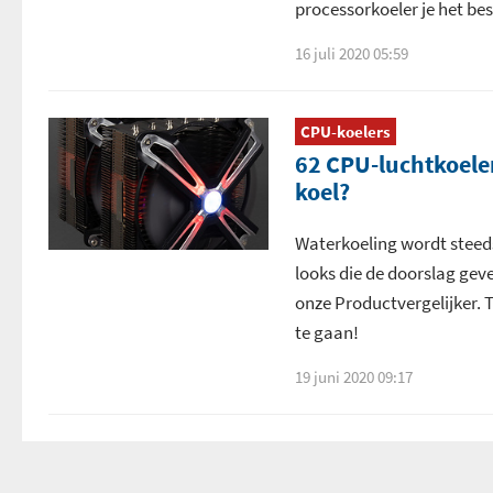
processorkoeler je het be
16 juli 2020 05:59
CPU-koelers
62 CPU-luchtkoeler
koel?
Waterkoeling wordt steeds
looks die de doorslag geven
onze Productvergelijker. 
te gaan!
19 juni 2020 09:17