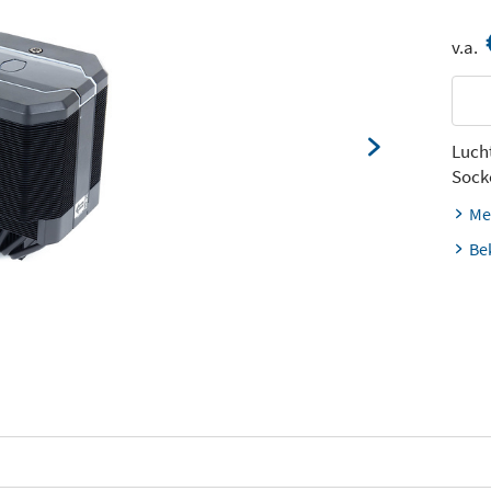
v.a.
Luch
Sock
Me
Be