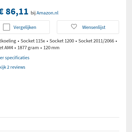
€ 86,11
bij
Amazon.nl
Vergelijken
Wensenlijst
tkoeling
Socket 115x
Socket 1200
Socket 2011/2066
et AM4
1877 gram
120 mm
er specificaties
kijk 2 reviews