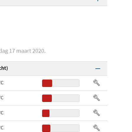
Aluminium
M-D6PN-120PA-R1
19512090541
andag 30 september 2019
57 cfm
sdag 17 maart 2020.
4 pins
cht)
RGB
°C
1.877 gram
16,2 cm
°C
13,5 cm
°C
12 cm
°C