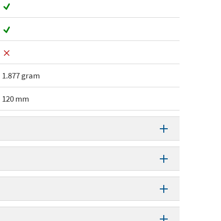
1.877 gram
120 mm
Luchtkoeling
120 mm
16 mm
6