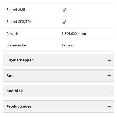
Socket AM5
Socket SP3/TR4
Gewicht
1.504.000 gram
Diameter fan
120 mm
Eigenschappen
Socket 115x
Fan
Socket 1200
Diameter fan
120 mm
Koelblok
Socket 1700
Fan aansluiting
4 pins
Materiaal
Aluminium
Productcodes
Socket 2011/2066