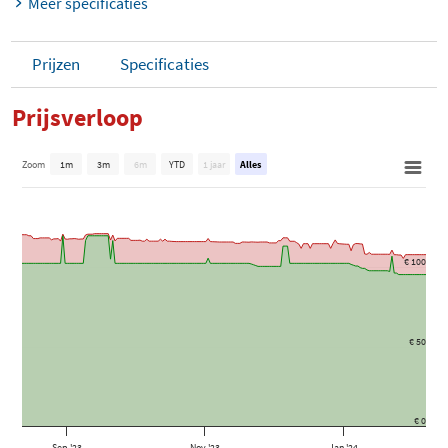
Meer specificaties
Prijzen
Specificaties
Prijsverloop
Zoom
1m
3m
6m
YTD
1 jaar
Alles
€ 100
€ 50
€ 0