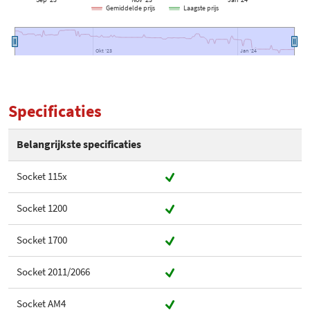
Sep '23
Nov '23
Jan '24
Gemiddelde prijs
Laagste prijs
Okt '23
Okt '23
Jan '24
Jan '24
Specificaties
Belangrijkste specificaties
Socket 115x
Socket 1200
Socket 1700
Socket 2011/2066
Socket AM4