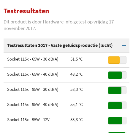
Socket FM1/FM2/FM2+
Testresultaten
Extra weerstand voor stillere
Toegevoegd aan Hardware
donderdag 27 juli 2017
Socket AM1
werking
Info
Dit product is door Hardware Info getest op vrijdag 17
november 2017.
RPM Min.
750 rpm
Socket AM2/AM3/AM3+
RPM Max.
1.600 rpm
Socket AM4
Testresultaten 2017 - Vaste geluidsproductie (lucht)
Luchtverplaatsing min.
66 cfm
Socket SP3/TR4
Socket 115x - 65W - 30 dB(A)
51,5 °C
Luchtverplaatsing max.
111 cfm
Gewicht
960 gram
Socket 115x - 65W - 40 dB(A)
48,2 °C
Fan aansluiting
4 pins
Hoogte
18,9 cm
Socket 115x - 95W - 30 dB(A)
58,3 °C
Ball / Sleeve Bearing
Hydro Dynamic Bearing
Breedte
12,5 cm
Socket 115x - 95W - 40 dB(A)
55,1 °C
Diepte
12,8 cm
Socket 115x - 95W - 12V
53,3 °C
Meegeleverde koelpasta
Gelid GC-Pro