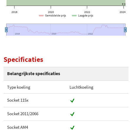
€ 0
2018
2020
2022
2024
Gemiddelde prijs
Laagste prijs
2018
2018
2020
2020
2022
2022
Specificaties
Belangrijkste specificaties
Type koeling
Luchtkoeling
Socket 115x
Socket 2011/2066
Socket AM4