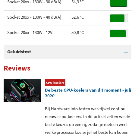
Socket 20xx - 130W - 30 dB(A)
54,3 °C
Socket 20xx - 130W - 40 dB(A)
52,6 °C
Socket 20xx - 130W - 12V
50,8 °C
Geluidstest
Voltage fans bij 30 dB(A)
7,94 V
Reviews
Voltage fans bij 40 dB(A)
9,2 V
CPU-koelers
De beste CPU-koelers van dit moment - juli
Geluidsproductie 12V+12V (10
48 dB(A)
2020
cm.)
Bij Hardware Info testen we vrijwel continu
Geluidsproductie low-speed
19 dB(A)
nieuwe cpu-koelers. In dit artikel zetten we de
7V (10 cm.)
beste keuzes op een rij, zodat je meteen weet
welke processorkoeler je het beste kan kopen