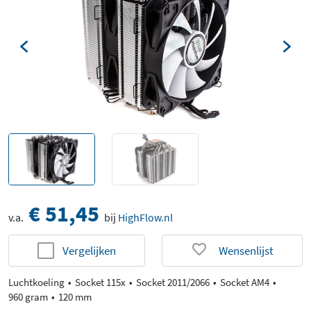
€ 51,45
v.a.
bij
HighFlow.nl
Vergelijken
Wensenlijst
Luchtkoeling
Socket 115x
Socket 2011/2066
Socket AM4
960 gram
120 mm