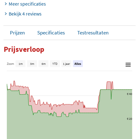
Meer specificaties
Bekijk 4 reviews
Prijzen
Specificaties
Testresultaten
Prijsverloop
Zoom
1m
3m
6m
YTD
1 jaar
Alles
€ 40
€ 20