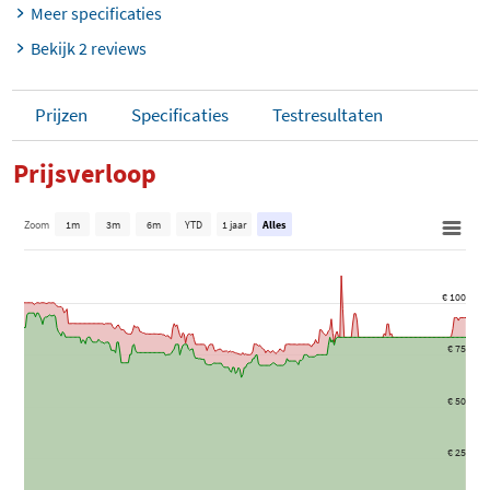
Meer specificaties
Bekijk 2 reviews
Prijzen
Specificaties
Testresultaten
Prijsverloop
Zoom
1m
3m
6m
YTD
1 jaar
Alles
€ 100
€ 75
€ 50
€ 25