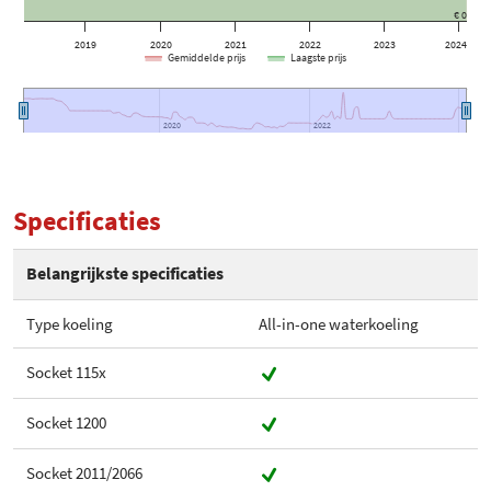
€ 0
2019
2020
2021
2022
2023
2024
Gemiddelde prijs
Laagste prijs
2020
2020
2022
2022
Specificaties
Belangrijkste specificaties
Type koeling
All-in-one waterkoeling
Socket 115x
Socket 1200
Socket 2011/2066