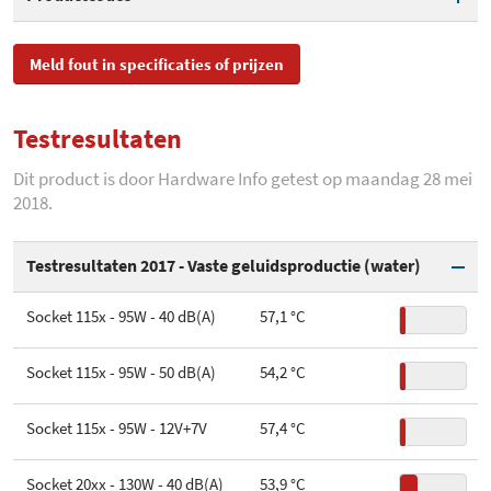
Socket 1200
Materiaal
Koper / Aluminium
Fancontroller
SKU
RL-KRM22-01
Socket 1366
Meld fout in specificaties of prijzen
Radiator maat
120 mm
Extra weerstand voor stillere
EAN
5060301694013
Socket 2011/2066
werking
Testresultaten
Toegevoegd aan Hardware
donderdag 8 maart 2018
Socket FM1/FM2/FM2+
RPM Min.
500 rpm
Info
Dit product is door Hardware Info getest op maandag 28 mei
2018.
RPM Max.
2.000 rpm
Socket AM1
Luchtverplaatsing min.
18 cfm
Socket AM2/AM3/AM3+
Testresultaten 2017 - Vaste geluidsproductie (water)
Luchtverplaatsing max.
73 cfm
Socket AM4
Socket 115x - 95W - 40 dB(A)
57,1 °C
Fan aansluiting
4 pins
Socket SP3/TR4
Socket 115x - 95W - 50 dB(A)
54,2 °C
Ball / Sleeve Bearing
Fluid Dynamic Bearing
Gewicht
850 gram
Socket 115x - 95W - 12V+7V
57,4 °C
Verlichting
Blauw
Meegeleverde koelpasta
Pre-applied (Grijs)
Socket 20xx - 130W - 40 dB(A)
53,9 °C