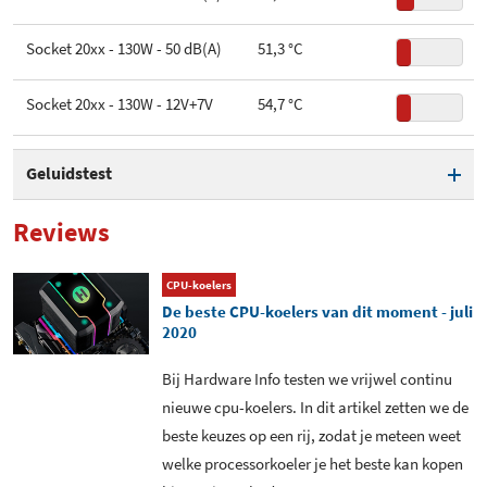
Socket 20xx - 130W - 50 dB(A)
51,3 °C
Socket 20xx - 130W - 12V+7V
54,7 °C
Geluidstest
Voltage fans bij 40 dB(A)
7,26 V
Reviews
Voltage fans bij 50 dB(A)
10,66 V
CPU-koelers
De beste CPU-koelers van dit moment - juli
Pomp 12V
26,3 dB(A)
2020
Fans 7v
38,4 dB(A)
Bij Hardware Info testen we vrijwel continu
nieuwe cpu-koelers. In dit artikel zetten we de
Pomp 12V + Fans 7V
38,7 dB(A)
beste keuzes op een rij, zodat je meteen weet
welke processorkoeler je het beste kan kopen