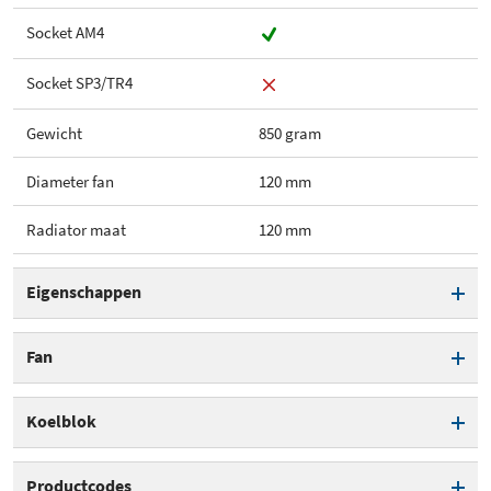
Socket AM4
Socket SP3/TR4
Gewicht
850 gram
Diameter fan
120 mm
Radiator maat
120 mm
Eigenschappen
Type koeling
All-in-one waterkoeling
Fan
Socket 775
Diameter fan
120 mm
Koelblok
Socket 115x
Optioneel (extra) fan
Aantal heatpipes
0
plaatsbaar?
Productcodes