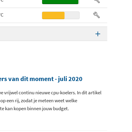
13 cm
°C
17,8 cm
Scythe Thermal Grease
 V
B(A)
B(A)
rs van dit moment - juli 2020
e vrijwel continu nieuwe cpu-koelers. In dit artikel
op een rij, zodat je meteen weet welke
ste kan kopen binnen jouw budget.