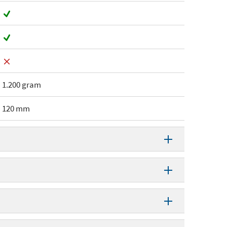
1.200 gram
120 mm
Luchtkoeling
120 mm
120 mm
6