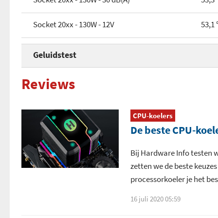
Breedte
Socket 20xx - 130W - 12V
53,1 
Diepte
Geluidstest
Meegeleverde koelpasta
Voltage fans bij 30 dB(A)
11,7
Reviews
Geluidsproductie 12V+12V (10 cm.)
30 d
CPU-koelers
Geluidsproductie low-speed 7V (10 cm.)
22 d
De beste CPU-koele
Bij Hardware Info testen w
zetten we de beste keuzes 
processorkoeler je het be
16 juli 2020 05:59