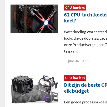
CPU-koelers
62 CPU-luchtkoeler
koel?
Waterkoeling wordt steeds
looks die de doorslag geven
onze Productvergelijker. 
te gaan!
19 juni 2020 09:17
CPU-koelers
Dit zijn de beste 
elk budget
Een goede processorkoeler