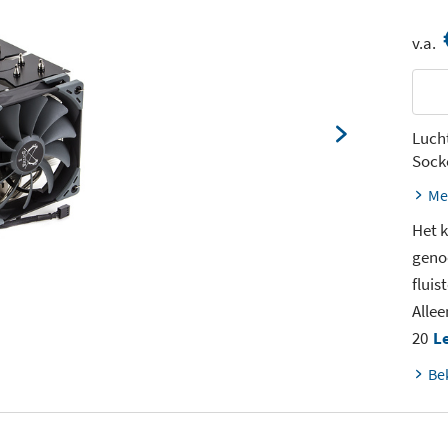
v.a.
Luch
Sock
Me
Het 
geno
fluis
Allee
20
L
Be