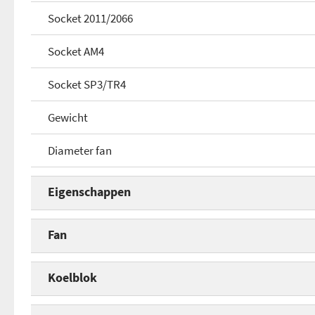
Socket 2011/2066
Socket AM4
Socket SP3/TR4
Gewicht
Diameter fan
Eigenschappen
Type koeling
Fan
Socket 775
Diameter fan
Koelblok
Socket 115x
Diameter tweede fan
Aantal heatpipes