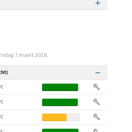
Koper / Aluminium
NJ-5000
71225056517
nsdag 6 maart 2018
200 rpm
ensdag 7 maart 2018.
800 rpm
cht)
17 cfm
°C
43 cfm
°C
4 pins
1.200 gram
°C
Fluid Dynamic Bearing
15,6 cm
°C