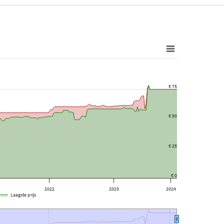
€ 75
€ 50
€ 25
€ 0
2022
2023
2024
Laagste prijs