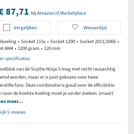
€ 87,71
bij
Amazon.nl Marketplace
Vergelijken
Wensenlijst
tkoeling
Socket 115x
Socket 1200
Socket 2011/2066
et AM4
1200 gram
120 mm
er specificaties
koelblok van de Scythe Ninja 5 mag met recht reusachtig
emd worden, maar er is juist gekozen voor twee
terstille fans. Deze combinatie is goud voor de efficiëntie.
n voor de koelste koeling moet je verder zoeken. (maart
ees meer...
kijk 5 reviews