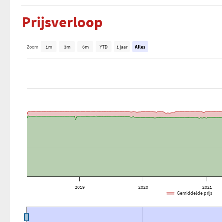
Prijsverloop
Zoom
1m
3m
6m
YTD
1 jaar
Alles
2019
2020
2021
Gemiddelde prijs