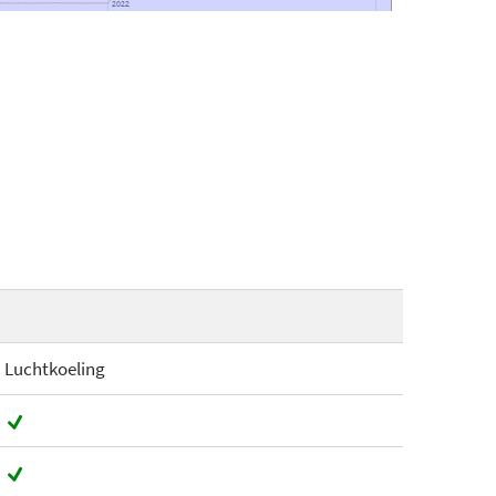
2022
2022
Luchtkoeling