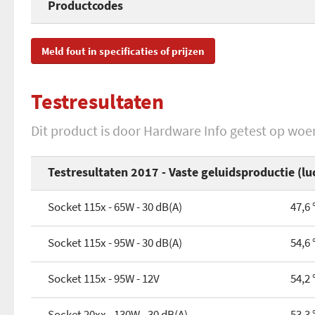
Productcodes
Socket 1200
Optioneel (extra) fan plaatsbaar?
Materiaal
SKU
SC
Socket 1366
Meld fout in specificaties of prijzen
Fancontroller
EAN
45
Socket 2011/2066
Extra weerstand voor stillere werking
Testresultaten
Toegevoegd aan Hardware Info
di
Socket FM1/FM2/FM2+
RPM Min.
Dit product is door Hardware Info getest op wo
Socket AM1
RPM Max.
Testresultaten 2017 - Vaste geluidsproductie (lu
Socket AM2/AM3/AM3+
Luchtverplaatsing min.
Socket 115x - 65W - 30 dB(A)
47,6 
Socket AM4
Luchtverplaatsing max.
Socket SP3/TR4
Socket 115x - 95W - 30 dB(A)
54,6 
Fan aansluiting
Gewicht
Socket 115x - 95W - 12V
54,2 
Ball / Sleeve Bearing
Hoogte
Socket 20xx - 130W - 30 dB(A)
53,3 