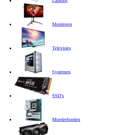
Laptops
Monitoren
Televisies
Systemen
SSD's
Moederborden