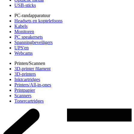
USB-sticks
PC-randapparatuur
Headsets en koptelefoons
Kabels
Monitoren
PC speakersets
Spanningbeveiligers
UPS'en
Webcams
Printen/Scannen
3D-printer filament
3D-printers
Inktcartridges
Printers/All-in-ones
Printpapier
Scanners
Tonercartridges