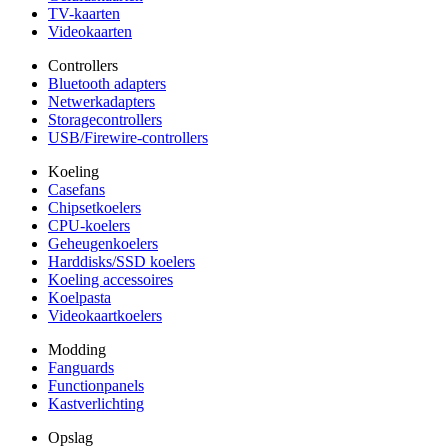
TV-kaarten
Videokaarten
Controllers
Bluetooth adapters
Netwerkadapters
Storagecontrollers
USB/Firewire-controllers
Koeling
Casefans
Chipsetkoelers
CPU-koelers
Geheugenkoelers
Harddisks/SSD koelers
Koeling accessoires
Koelpasta
Videokaartkoelers
Modding
Fanguards
Functionpanels
Kastverlichting
Opslag