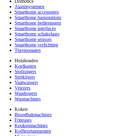
Domotica
Alarmsystemen
Smarthome accessoires
Smarthome basisstations
Smarthome bedieningen
Smarthome interfaces
Smarthome schakelaars
Smarthome sensors
Smarthome verlichting
Thermostaten
Huishouden
Koelkasten
Stofzuigers
Strijkijzers
Vaatwassers
Vriezers
Wasdrogers
Wasmachines
Koken
Broodbakmachines
Friteuses
Keukenmachines
Koffiezetapparaten