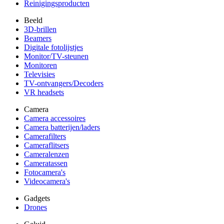
Reinigingsproducten
Beeld
3D-brillen
Beamers
Digitale fotolijstjes
Monitor/TV-steunen
Monitoren
Televisies
TV-ontvangers/Decoders
VR headsets
Camera
Camera accessoires
Camera batterijen/laders
Camerafilters
Cameraflitsers
Cameralenzen
Cameratassen
Fotocamera's
Videocamera's
Gadgets
Drones