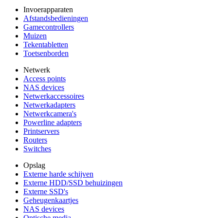
Invoerapparaten
Afstandsbedieningen
Gamecontrollers
Muizen
Tekentabletten
Toetsenborden
Netwerk
Access points
NAS devices
Netwerkaccessoires
Netwerkadapters
Netwerkcamera's
Powerline adapters
Printservers
Routers
Switches
Opslag
Externe harde schijven
Externe HDD/SSD behuizingen
Externe SSD's
Geheugenkaartjes
NAS devices
Optische media